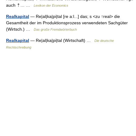
auch ⇡… …
Lexikon der Economics
Realkapital
— Re|al|ka|pi|tal [re a:l...] das; s <zu ↑real> die
Gesamtheit der im Produktionsprozess verwendeten Sachgüter
(Wirtsch.) …
Das große Fremdwörterbuch
Realkapital
— Re|al|ka|pi|tal (Wirtschaft) …
Die deutsche
Rechtschreibung