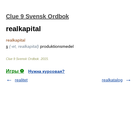
Clue 9 Svensk Ordbok
realkapital
realkapital
s
(-et, realkapital)
produktionsmedel
Clue 9 Svensk Ordbok
.
2015
.
Игры ⚽
Нужна курсовая?
realitet
realkatalog