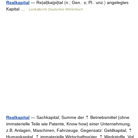
Realkapital
— Re|al|ka|pi|tal 〈n.; Gen.: s; Pl.: unz.〉 angelegtes
Kapital …
Lexikalische Deutsches Wörterbuch
Realkapital
— Sachkapital; Summe der ⇡ Betriebsmittel (ohne
immaterielle Teile wie Patente, Know how) einer Unternehmung,
z.B. Anlagen, Maschinen, Fahrzeuge. Gegensatz: Geldkapital, ⇡
Humankapital, ⇡ immaterielle Wirtschaftsgüter, ⇡ Werkstoffe. Vgl.