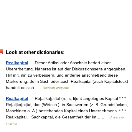
Look at other dictionaries:
Realkapital
— Dieser Artikel oder Abschnitt bedarf einer
Überarbeitung. Näheres ist auf der Diskussionsseite angegeben.
Hilf mit, ihn zu verbessern, und entferne anschließend diese
Markierung. Beim Sach oder auch Realkapital (auch Kapitalstock)
handelt es sich …
Deutsch Wikipedia
Realkapital
— Re|al|ka|pi|tal 〈n.; s, li|en〉 angelegtes Kapital * * *
Re|al|ka|pi|tal, das (Wirtsch.): in Sachwerten (z. B. Grundstücken,
Maschinen o. Ä.) bestehendes Kapital eines Unternehmens. * * *
Realkapital, Sachkapital, die Gesamtheit der im… …
Universal-
Lexikon